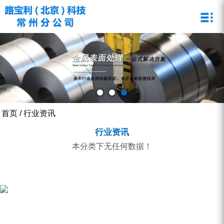
关于路宝利
新闻资讯
产品展示
技术支持
人力资源
在线留言
联系我们
路宝利简介
酸洗抑制剂
公司新闻
品质管理
企业文化
酸洗漂洗钝化剂
路宝利风采
行业资讯
技术文章
虚位以待
企业荣誉
研发中心
首页
/
行业资讯
行业资讯
本分类下无任何数据！